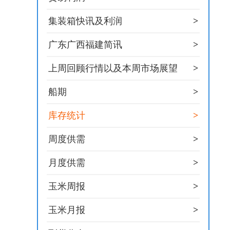
>
集装箱快讯及利润
>
广东广西福建简讯
>
上周回顾行情以及本周市场展望
>
船期
>
库存统计
>
周度供需
>
月度供需
>
玉米周报
>
玉米月报